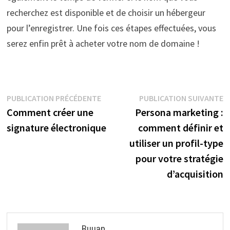
recherchez est disponible et de choisir un hébergeur
pour l’enregistrer. Une fois ces étapes effectuées, vous
serez enfin prêt à acheter votre nom de domaine !
Navigation
Publication
P
PUBLICATION PRÉCÉDENTE
PUBLICATION SUIVANTE
précédente :
s
Comment créer une
Persona marketing :
de
signature électronique
comment définir et
l’article
utiliser un profil-type
pour votre stratégie
d’acquisition
Buuap